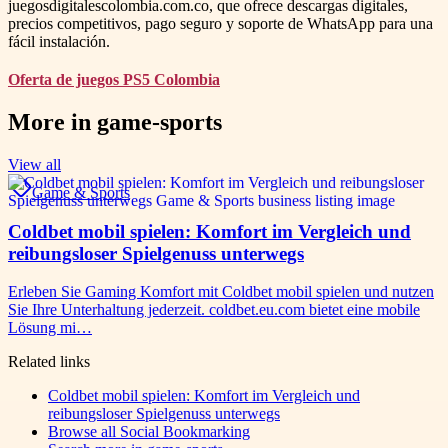
juegosdigitalescolombia.com.co, que ofrece descargas digitales,
precios competitivos, pago seguro y soporte de WhatsApp para una
fácil instalación.
Oferta de juegos PS5 Colombia
More in
game-sports
View all
Game & Sports
Coldbet mobil spielen: Komfort im Vergleich und
reibungsloser Spielgenuss unterwegs
Erleben Sie Gaming Komfort mit Coldbet mobil spielen und nutzen
Sie Ihre Unterhaltung jederzeit. coldbet.eu.com bietet eine mobile
Lösung mi…
Related links
Coldbet mobil spielen: Komfort im Vergleich und
reibungsloser Spielgenuss unterwegs
Browse all
Social Bookmarking