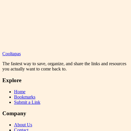
Cooltapas
The fastest way to save, organize, and share the links and resources
you actually want to come back to.
Explore
Home
Bookmarks
Submit a Link
Company
About Us
Contact