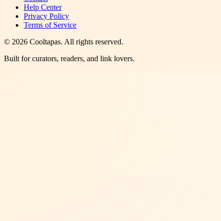
Help Center
Privacy Policy
Terms of Service
©
2026
Cooltapas
. All rights reserved.
Built for curators, readers, and link lovers.