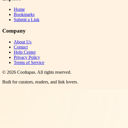
Home
Bookmarks
Submit a Link
Company
About Us
Contact
Help Center
Privacy Policy
Terms of Service
©
2026
Cooltapas
. All rights reserved.
Built for curators, readers, and link lovers.