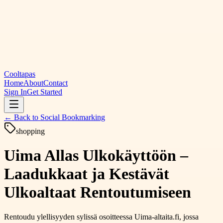
Cooltapas
Home
About
Contact
Sign In
Get Started
← Back to
Social Bookmarking
shopping
Uima Allas Ulkokäyttöön –
Laadukkaat ja Kestävät
Ulkoaltaat Rentoutumiseen
Rentoudu ylellisyyden sylissä osoitteessa Uima-altaita.fi, jossa